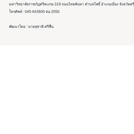
มหาวิทยาลัยราชภัฎศรีสะเกษ 319 ถนนไทยพันทา ตำบลโพธิ์ อำเภอเมือง จังหวัดศ
โทรศัพท์ : 045-643600 ต่อ 2050
พัฒนาโดย : นายสุชาติ ศรีชื่น