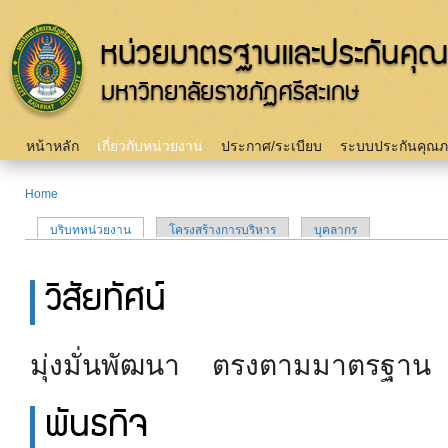
Sk
m
c
Main menu
หน้าหลัก
เกี่ยวกับหน่วยงาน
ประกาศ/ระเบียบ
ระบบประกันคุณ
Home
You are here
(active tab)
บริบทหน่วยงาน
โครงสร้างการบริหาร
บุคลากร
Primary tabs
วิสัยทัศน์
มุ่งมั่นพัฒนา ตรงตามมาตรฐา
พันธกิจ