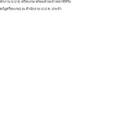
าน ป.ป.ช. ศรีสะเกษ พร้อมด้วยเจ้าหน้าที่ที่รับ
าชภัฏศรีสะเกษ) ณ สำนักงาน ป.ป.ช. ประจำ