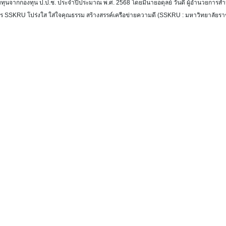
นจากกองทุน ป.ป.ช. ประจำปีประมาณ พ.ศ. 2568 โดยมีนายอดุลย์ วันดี ผู้อำนวยการสำนักง
งการ SSKRU โปร่งใส ใส่ใจคุณธรรม สร้างสรรค์เครือข่ายความดี (SSKRU : มหาวิทยาลัยร