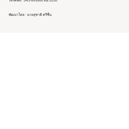
โทรศัพท์ : 045-643600 ต่อ 2050
พัฒนาโดย : นายสุชาติ ศรีชื่น